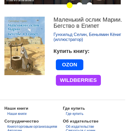
Маленький ослик Марии.
Бегство в Египет
Гунхильд Селин
,
Беньямин Кёниг
(иллюстратор)
Купить книгу
OZON
WILDBERRIES
Наши книги
Где купить
Наши книги
Где купить
Сотрудничество
Об издательстве
Книготорговым организациям
Об издательстве
Авторам
Связаться с нами