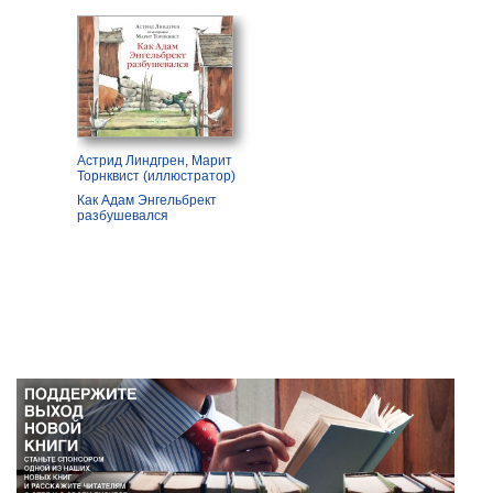
Астрид Линдгрен
,
Марит
Торнквист (иллюстратор)
Как Адам Энгельбрект
разбушевался