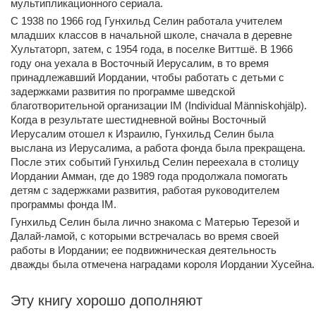
мультипликационного сериала.
С 1938 по 1966 год Гунхильд Селин работала учителем
младших классов в начальной школе, сначала в деревне
Хультаторп, затем, с 1954 года, в поселке Виттшё. В 1966
году она уехала в Восточный Иерусалим, в то время
принадлежавший Иордании, чтобы работать с детьми с
задержками развития по программе шведской
благотворительной организации IM (Individual Människohjälp).
Когда в результате шестидневной войны Восточный
Иерусалим отошел к Израилю, Гунхильд Селин была
выслана из Иерусалима, а работа фонда была прекращена.
После этих событий Гунхильд Селин переехала в столицу
Иордании Амман, где до 1989 года продолжала помогать
детям с задержками развития, работая руководителем
программы фонда IM.
Гунхильд Селин была лично знакома с Матерью Терезой и
Далай-ламой, с которыми встречалась во время своей
работы в Иордании; ее подвижническая деятельность
дважды была отмечена наградами короля Иордании Хусейна.
Эту книгу хорошо дополняют